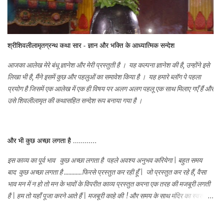
श्रीशिवलीलामृतग्रन्थ कथा सार - ज्ञान और भक्ति के आध्यात्मिक सन्देश
आजका आलेख मेरे बंधू ज्ञानेश और मेरी प्रस्तुती है । यह कल्पना ज्ञानेश की है, उन्होंने इसे
लिखा भी है, मैंने इसमें कुछ और पहलुओं का समावेश किया है । यह हमारे ब्लॉग पे पहला
प्रयोग है जिसमें एक आलेख में एक ही विषय पर अलग अलग पहलू एक साथ मिलाए गएँ हैं और
उसे शिवलीलामृत की कथासहित सन्देश रूप बनाया गया है ।
और भी कुछ अच्छा लगता है ............
इस काव्य का पूर्व भाव कुछ अच्छा लगता है पहले अवश्य अनुभव करियेगा | बहुत समय
बाद कुछ अच्छा लगता है ............फिरसे प्रस्तुत कर रही हूँ | जो प्रस्तुत कर रहे हैं, वैसा
भाव मन में न हो तो मन के भावों के विपरीत काव्य प्रस्तुत करना एक तरह की मजबूरी लगती
है | हम तो यहाँ पूजा करने आते हैं | मजबूरी काहे की ! और समय के साथ मंदिर का स्वरुप भी
कुछ नया सा है | हो भी क्यों ना | हमारे मनमे सहज ही भक्तिभाव जागृत हो चराचर में व्याप्त
चैतन्य के लिए . तो हर काम पूजा बन जाता है और जहाँ भी हम हो वही मंदिर बन जाता है | यह