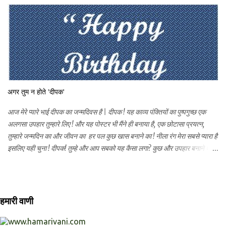
ब्लॉग तो मंदिर ही है | यहाँ आपके भी सुन्दर सुन्दर शब्द पुष्प आ रहे है | तो चलिए , आज
देखतें हैं की हमें और क्या क्या अच्छा लगता है | देखिये! सदगुरुदेव की कृपा कैसी होती है |
मन अपने आप 'अमन' हो जाता है ........यही तो 'सच्चा नमन' है, नमन की यह व्याख्या मेरी
नहीं मेरे सदगुरुदेव परम पूजनीय नारायणकाका महाराज की है | यह नमन, ईश्वर के प्रति,
सबके प्रति मेरे गुरुदेव के असंख्य रूप आप सबके प्रति | तुलसी का वह पौधा...
अगर तुम न होते 'दीपक'
आज मेरे प्यारे भाई दीपक का जन्मदिवस है | दीपक ! यह काव्य पंक्तियों का पुष्पगुच्छ एक
अलगसा उपहार तुम्हारे लिए ! और यह पोस्टर भी मैंने ही बनाया है, एक छोटासा प्रयत्न,
तुम्हारे जन्मदिन का और जीवन का हर पल कुछ खास बनाने का ! नीला रंग मेरा सबसे प्यारा है
इसलिए यही चुना ! दीपक! तुम्हे और आप सबको यह कैसा लगा? कुछ और उपहार बनाने थे,
पर कुछ मुश्किलें आयी और वह हो न पाया ! अगर तुम न होते 'दीपक' कौन मुझे रुलाता लड
लड के तुम जैसा और कौन मुझे चिडाता अगर तुम न होते 'दीपक' कौन मुझे पागल जैसा
हॅँसाता प्यार जो तुमने मुझे दिया है बचपन मेरा फिर लौटाया है अगर तुम न होते 'दीपक' कौन
यह प्रेम जीवन मे लाता ईश्वर ने भेजा है तुझको मुस्कान मेरी ऐसीही खिलने के लिये प्यार की
हमारी वाणी
सौगात यह प्यारी प्यारी दुनिया में फैलाने के लिये अगर तुम न होते 'दीपक' किसे फिर मै परेशान
करती लड लड के किसे मै ऐसे चिडाती अगर तुम न होते 'दीपक' पागलपन मेरा कौन सँभालता