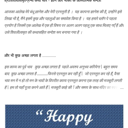
श्रीशिवलीलामृतग्रन्थ कथा सार - ज्ञान और भक्ति के आध्यात्मिक सन्देश
आजका आलेख मेरे बंधू ज्ञानेश और मेरी प्रस्तुती है । यह कल्पना ज्ञानेश की है, उन्होंने इसे
लिखा भी है, मैंने इसमें कुछ और पहलुओं का समावेश किया है । यह हमारे ब्लॉग पे पहला
प्रयोग है जिसमें एक आलेख में एक ही विषय पर अलग अलग पहलू एक साथ मिलाए गएँ हैं और
उसे शिवलीलामृत की कथासहित सन्देश रूप बनाया गया है ।
और भी कुछ अच्छा लगता है ............
इस काव्य का पूर्व भाव कुछ अच्छा लगता है पहले अवश्य अनुभव करियेगा | बहुत समय
बाद कुछ अच्छा लगता है ............फिरसे प्रस्तुत कर रही हूँ | जो प्रस्तुत कर रहे हैं, वैसा
भाव मन में न हो तो मन के भावों के विपरीत काव्य प्रस्तुत करना एक तरह की मजबूरी लगती
है | हम तो यहाँ पूजा करने आते हैं | मजबूरी काहे की ! और समय के साथ मंदिर का स्वरुप भी
कुछ नया सा है | हो भी क्यों ना | हमारे मनमे सहज ही भक्तिभाव जागृत हो चराचर में व्याप्त
चैतन्य के लिए . तो हर काम पूजा बन जाता है और जहाँ भी हम हो वही मंदिर बन जाता है | यह
ब्लॉग तो मंदिर ही है | यहाँ आपके भी सुन्दर सुन्दर शब्द पुष्प आ रहे है | तो चलिए , आज
देखतें हैं की हमें और क्या क्या अच्छा लगता है | देखिये! सदगुरुदेव की कृपा कैसी होती है |
मन अपने आप 'अमन' हो जाता है ........यही तो 'सच्चा नमन' है, नमन की यह व्याख्या मेरी