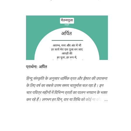
करना एक तरह की मजबूरी लगती है | हम तो यहाँ पूजा करने
आते हैं | मजबूरी काहे की ! और समय के साथ मंदिर का
स्वरुप भी कुछ नया सा है | हो भी क्यों ना | हमारे मनमे सहज
ही भक्तिभाव जागृत हो चराचर में व्याप्त चैतन्य के लिए . तो हर
काम पूजा बन जाता है और जहाँ भी हम हो वही मंदिर बन जाता
है | यह ब्लॉग तो मंदिर ही है | यहाँ आपके भी सुन्दर सुन्दर
शब्द पुष्प आ रहे है | तो चलिए , आज देखतें हैं की हमें और
क्या क्या अच्छा लगता है | देखिये! सदगुरुदेव की कृपा कैसी
होती है | मन अपने आप 'अमन' हो जाता है ........यही तो
प्रार्थना: अर्पित
'सच्चा नमन' है, नमन की यह व्याख्या मेरी नहीं मेरे सदगुरुदेव
परम पूजनीय नारायणकाका महाराज की है | यह नमन, ईश्वर
हिन्दू संस्कृति के अनुसार धार्मिक व्रत और ईश्वर की उपासना
के प्रति, सबके प्रति मेरे गुरुदेव के असंख्य रूप आप सबके
के लिए वर्ष का सबसे उत्तम समय चातुर्मास चल रहा है। इन
प्रति | तुलसी का वह पौधा...
चार पवित्र महीनों में विभिन्न व्रतों का पालन भगवान के भक्त
कर रहे हैं। लगभग हर दिन, वार या तिथि को कोई ना कोई
व्रत, उपवास, पूजा विशेष होते हैं। चातुर्मास के निमित्त ये
प्रार्थना प्रस्तुत है। वर्ष के इन चार महीनों के साथ ही जीवन
के हर क्षण में प्रभु की आराधना स्वाभाविक रूप से होती रहे
ऐसी आदर्श स्थिति, भक्ति की परम अवस्था -- भक्तियोग की