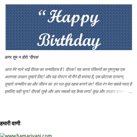
चैतन्य के लिए . तो हर काम पूजा बन जाता है और जहाँ भी हम हो वही मंदिर बन जाता है | यह
ब्लॉग तो मंदिर ही है | यहाँ आपके भी सुन्दर सुन्दर शब्द पुष्प आ रहे है | तो चलिए , आज
देखतें हैं की हमें और क्या क्या अच्छा लगता है | देखिये! सदगुरुदेव की कृपा कैसी होती है |
मन अपने आप 'अमन' हो जाता है ........यही तो 'सच्चा नमन' है, नमन की यह व्याख्या मेरी
नहीं मेरे सदगुरुदेव परम पूजनीय नारायणकाका महाराज की है | यह नमन, ईश्वर के प्रति,
सबके प्रति मेरे गुरुदेव के असंख्य रूप आप सबके प्रति | तुलसी का वह पौधा...
अगर तुम न होते 'दीपक'
आज मेरे प्यारे भाई दीपक का जन्मदिवस है | दीपक ! यह काव्य पंक्तियों का पुष्पगुच्छ एक
अलगसा उपहार तुम्हारे लिए ! और यह पोस्टर भी मैंने ही बनाया है, एक छोटासा प्रयत्न,
तुम्हारे जन्मदिन का और जीवन का हर पल कुछ खास बनाने का ! नीला रंग मेरा सबसे प्यारा है
इसलिए यही चुना ! दीपक! तुम्हे और आप सबको यह कैसा लगा? कुछ और उपहार बनाने थे,
पर कुछ मुश्किलें आयी और वह हो न पाया ! अगर तुम न होते 'दीपक' कौन मुझे रुलाता लड
लड के तुम जैसा और कौन मुझे चिडाता अगर तुम न होते 'दीपक' कौन मुझे पागल जैसा
हॅँसाता प्यार जो तुमने मुझे दिया है बचपन मेरा फिर लौटाया है अगर तुम न होते 'दीपक' कौन
यह प्रेम जीवन मे लाता ईश्वर ने भेजा है तुझको मुस्कान मेरी ऐसीही खिलने के लिये प्यार की
हमारी वाणी
सौगात यह प्यारी प्यारी दुनिया में फैलाने के लिये अगर तुम न होते 'दीपक' किसे फिर मै परेशान
करती लड लड के किसे मै ऐसे चिडाती अगर तुम न होते 'दीपक' पागलपन मेरा कौन सँभालता